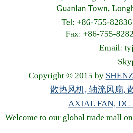
Guanlan Town, Longhu
Tel: +86-755-82836
Fax: +86-755-8
Email: t
Skyp
Copyright © 2015 by
SHENZ
散热风机, 轴流风扇, 
AXIAL FAN, DC
Welcome to our global trade mall on