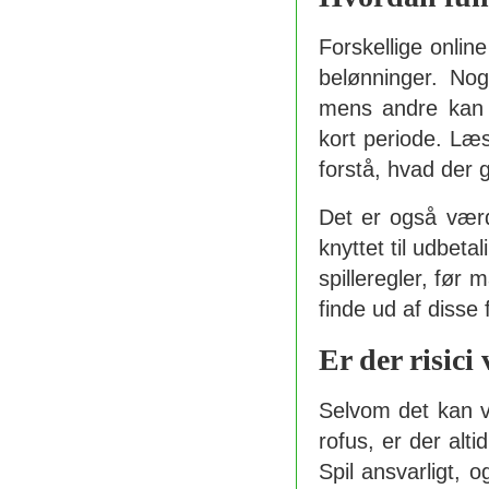
Forskellige online
belønninger. Nog
mens andre kan 
kort periode. Læ
forstå, hvad der 
Det er også vær
knyttet til udbet
spilleregler, før
finde ud af disse
Er der risici
Selvom det kan væ
rofus, er der alti
Spil ansvarligt, 