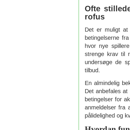
Ofte stille
rofus
Det er muligt at
betingelserne fr
hvor nye spillere
strenge krav til 
undersøge de spe
tilbud.
En almindelig be
Det anbefales at 
betingelser for a
anmeldelser fra a
pålidelighed og kv
Hvordan fung