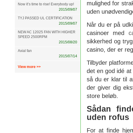
mulighed for stra
Now it’s time to rise! Everybody up!
2015/09/07
uden unødvendige
TYJ PASSED UL CERTIFICATION
2015/09/07
Når du er på udki
casinoer med
c
NEW AC 12025 FAN WITH HIGHER
SPEED 2500RPM
sikkerhed og trygh
2015/08/20
casino, der er reg
Axial fan
2015/07/14
Tilbyder platform
View more >>
det en god idé at 
så du er klar til
der giver dig eks
store beløb.
Sådan find
uden rofus
For at finde hje