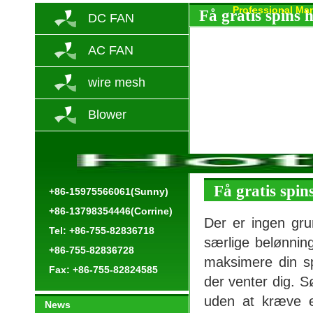
Professional Ma
Få gratis spins 
DC FAN
AC FAN
wire mesh
Blower
Få gratis spin
+86-15975566061(Sunny)
+86-13798354446(Corrine)
Der er ingen gru
Tel: +86-755-82836718
særlige belønnin
+86-755-82836728
maksimere din sp
Fax: +86-755-82824585
der venter dig. Sø
uden at kræve en
News