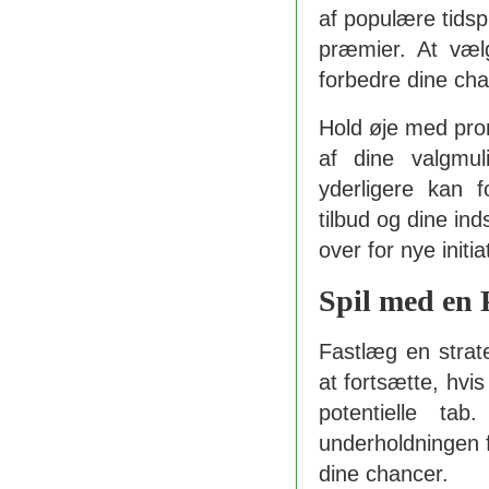
af populære tids
præmier. At vælg
forbedre dine cha
Hold øje med pro
af dine valgmul
yderligere kan 
tilbud og dine ind
over for nye initia
Spil med en 
Fastlæg en strat
at fortsætte, hvi
potentielle t
underholdningen f
dine chancer.