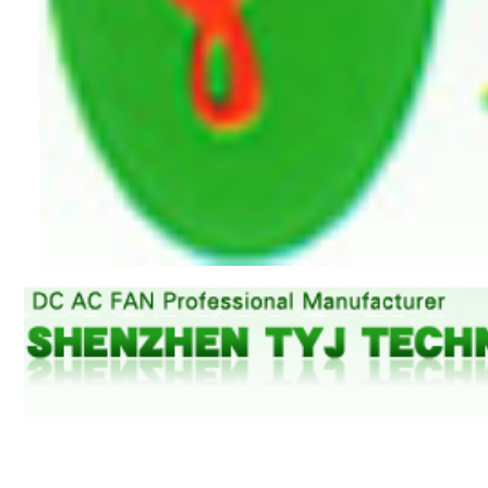
Home
About us
Products
News
F
Contact Us