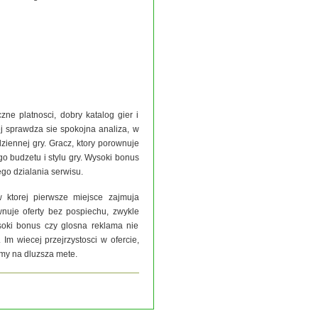
ne platnosci, dobry katalog gier i
ej sprawdza sie spokojna analiza, w
ziennej gry. Gracz, ktory porownuje
o budzetu i stylu gry. Wysoki bonus
go dzialania serwisu.
 ktorej pierwsze miejsce zajmuja
wnuje oferty bez pospiechu, zwykle
soki bonus czy glosna reklama nie
Im wiecej przejrzystosci w ofercie,
rmy na dluzsza mete.