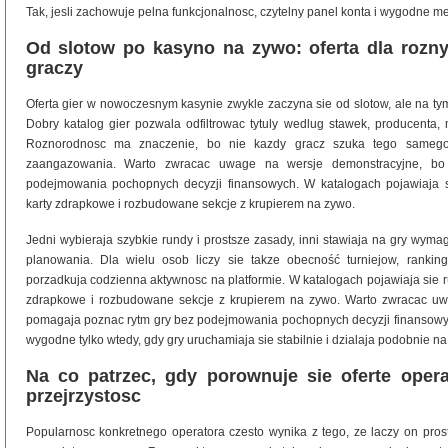
Tak, jesli zachowuje pelna funkcjonalnosc, czytelny panel konta i wygodne me
Od slotow po kasyno na zywo: oferta dla rozn
graczy
Oferta gier w nowoczesnym kasynie zwykle zaczyna sie od slotow, ale na ty
Dobry katalog gier pozwala odfiltrowac tytuly wedlug stawek, producenta, 
Roznorodnosc ma znaczenie, bo nie kazdy gracz szuka tego sameg
zaangazowania. Warto zwracac uwage na wersje demonstracyjne, b
podejmowania pochopnych decyzji finansowych. W katalogach pojawiaja sie
karty zdrapkowe i rozbudowane sekcje z krupierem na zywo.
Jedni wybieraja szybkie rundy i prostsze zasady, inni stawiaja na gry wyma
planowania. Dla wielu osob liczy sie takze obecność turniejow, rankin
porzadkuja codzienna aktywnosc na platformie. W katalogach pojawiaja sie rul
zdrapkowe i rozbudowane sekcje z krupierem na zywo. Warto zwracac uw
pomagaja poznac rytm gry bez podejmowania pochopnych decyzji finansowych
wygodne tylko wtedy, gdy gry uruchamiaja sie stabilnie i dzialaja podobnie n
Na co patrzec, gdy porownuje sie oferte oper
przejrzystosc
Popularnosc konkretnego operatora czesto wynika z tego, ze laczy on prost