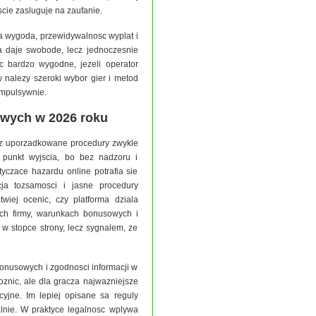
scie zasluguje na zaufanie.
a wygoda, przewidywalnosc wyplat i
a daje swobode, lecz jednoczesnie
c bardzo wygodne, jezeli operator
 nalezy szeroki wybor gier i metod
impulsywnie.
owych w 2026 roku
az uporzadkowane procedury zwykle
 punkt wyjscia, bo bez nadzoru i
tyczace hazardu online potrafia sie
cja tozsamosci i jasne procedury
twiej ocenic, czy platforma dziala
ych firmy, warunkach bonusowych i
 w stopce strony, lecz sygnalem, ze
bonusowych i zgodnosci informacji w
oznic, ale dla gracza najwazniejsze
cyjne. Im lepiej opisane sa reguly
ialnie. W praktyce legalnosc wplywa