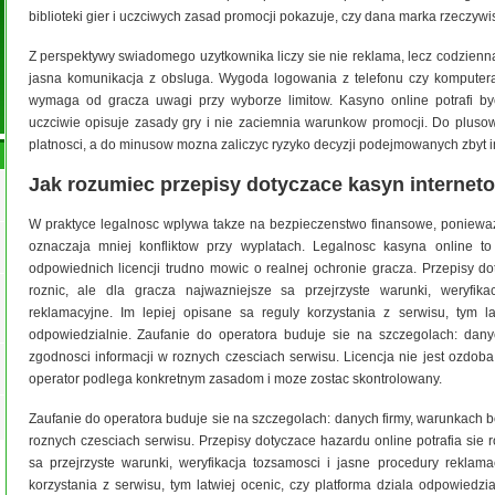
biblioteki gier i uczciwych zasad promocji pokazuje, czy dana marka rzeczywi
Z perspektywy swiadomego uzytkownika liczy sie nie reklama, lecz codzienn
jasna komunikacja z obsluga. Wygoda logowania z telefonu czy komputer
wymaga od gracza uwagi przy wyborze limitow. Kasyno online potrafi by
uczciwie opisuje zasady gry i nie zaciemnia warunkow promocji. Do plusow
platnosci, a do minusow mozna zaliczyc ryzyko decyzji podejmowanych zbyt 
Jak rozumiec przepisy dotyczace kasyn internet
W praktyce legalnosc wplywa takze na bezpieczenstwo finansowe, poniew
oznaczaja mniej konfliktow przy wyplatach. Legalnosc kasyna online to
odpowiednich licencji trudno mowic o realnej ochronie gracza. Przepisy do
roznic, ale dla gracza najwazniejsze sa przejrzyste warunki, weryfika
reklamacyjne. Im lepiej opisane sa reguly korzystania z serwisu, tym la
odpowiedzialnie. Zaufanie do operatora buduje sie na szczegolach: dan
zgodnosci informacji w roznych czesciach serwisu. Licencja nie jest ozdoba
operator podlega konkretnym zasadom i moze zostac skontrolowany.
Zaufanie do operatora buduje sie na szczegolach: danych firmy, warunkach 
roznych czesciach serwisu. Przepisy dotyczace hazardu online potrafia sie r
sa przejrzyste warunki, weryfikacja tozsamosci i jasne procedury reklama
korzystania z serwisu, tym latwiej ocenic, czy platforma dziala odpowiedz