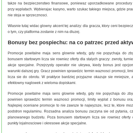
takze na bezpieczenstwo finansowe, poniewaz uporzadkowane procedury z
przy wyplatach. Wybierajac kasyno, warto szukac takiego miejsca, gdzie praw
nie stoja w sprzecznosci.
Wlasnie tutaj widac glowny akcent tej analizy: dla gracza, ktory ceni bezpie
o tym, czy platforma zostanie z nim na dluzej.
Bonusy bez pospiechu: na co patrzec przed akty
Promocje powitalne maja sens glownie wtedy, gdy nie popychaja do zbyt
bonusem startowym licza sie rowniez oferty dla stalych graczy: zwroty, turni
akcje specjalne. Przejrzysty operator nie ukrywa, kiedy bonus jest opcjo
warunki dalszej gry. Gracz powinien sprawdzic termin waznosci promocji, limit
licza sie do obrotu. W praktyce bardziej przyjazne okazuje sie mniejsze, 
efektowny naglowek z wieloma dopiskami.
Promocje powitalne maja sens glownie wtedy, gdy nie popychaja do zbyt
powinien sprawdzic termin waznosci promocji, limity wyplat z bonusu oraz 
Najlepiej oceniane promocje to nie zawsze te najwyzsze, lecz te, ktore mo
podstron regulaminu. Rozsadna analiza bonusu zaczyna sie od pytania, czy
planowanego budzetu. Poza bonusem startowym licza sie rowniez oferty dla
punkty lojalnosciowe i okresowe akcje specjalne.