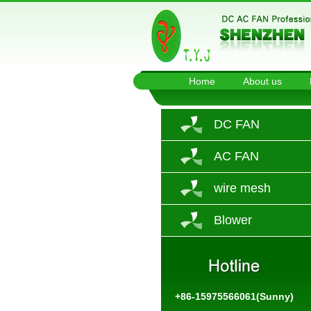
Home
About us
DC FAN
AC FAN
wire mesh
Blower
+86-15975566061(Sunny)