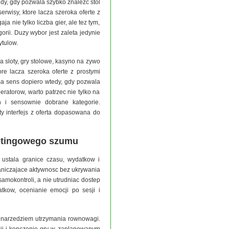
dy, gdy pozwala szybko znalezc stol
rwisy, ktore lacza szeroka oferte z
ja nie tylko liczba gier, ale tez tym,
orii. Duzy wybor jest zaleta jedynie
ytulow.
 sloty, gry stolowe, kasyno na zywo
ore lacza szeroka oferte z prostymi
 ma sens dopiero wtedy, gdy pozwala
ratorow, warto patrzec nie tylko na
h i sensownie dobrane kategorie.
y interfejs z oferta dopasowana do
ketingowego szumu
ustala granice czasu, wydatkow i
aniczajace aktywnosc bez ukrywania
mokontroli, a nie utrudniac dostep
kow, ocenianie emocji po sesji i
ym narzedziem utrzymania rownowagi.
ji i konczenie gry w zaplanowanym