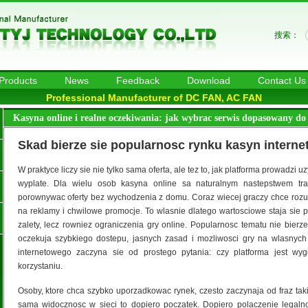
搜索：
Products
News
Feedback
Download
Contact Us
Professional Manufacturer of DC FAN, AC FAN
Kasyna online i realne oczekiwania: jak wybrac serwis dopasowany do 
Skad bierze sie popularnosc rynku kasyn intern
W praktyce liczy sie nie tylko sama oferta, ale tez to, jak platforma prowadzi 
wyplate. Dla wielu osob kasyna online sa naturalnym nastepstwem tra
porownywac oferty bez wychodzenia z domu. Coraz wiecej graczy chce rozu
na reklamy i chwilowe promocje. To wlasnie dlatego wartosciowe staja sie pr
zalety, lecz rowniez ograniczenia gry online. Popularnosc tematu nie bierze
oczekuja szybkiego dostepu, jasnych zasad i mozliwosci gry na wlasnyc
internetowego zaczyna sie od prostego pytania: czy platforma jest w
korzystaniu.
Osoby, ktore chca szybko uporzadkowac rynek, czesto zaczynaja od fraz tak
sama widocznosc w sieci to dopiero poczatek. Dopiero polaczenie legalnosc