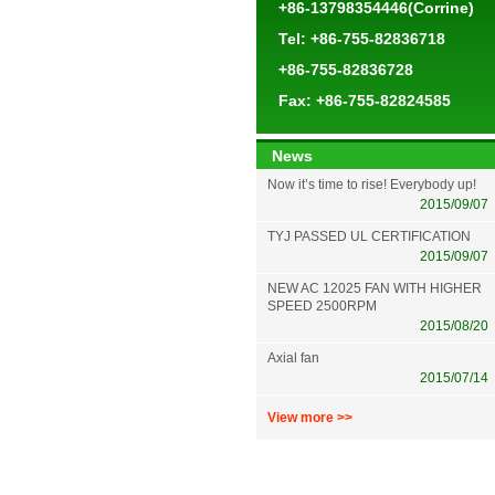
+86-13798354446(Corrine)
Tel: +86-755-82836718
+86-755-82836728
Fax: +86-755-82824585
News
Now it’s time to rise! Everybody up!
2015/09/07
TYJ PASSED UL CERTIFICATION
2015/09/07
NEW AC 12025 FAN WITH HIGHER
SPEED 2500RPM
2015/08/20
Axial fan
2015/07/14
View more >>