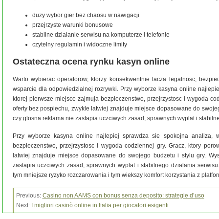
duzy wybor gier bez chaosu w nawigacji
przejrzyste warunki bonusowe
stabilne dzialanie serwisu na komputerze i telefonie
czytelny regulamin i widoczne limity
Ostateczna ocena rynku kasyn online
Warto wybierac operatorow, ktorzy konsekwentnie lacza legalnosc, bezpiecz
wsparcie dla odpowiedzialnej rozrywki. Przy wyborze kasyna online najlepi
ktorej pierwsze miejsce zajmuja bezpieczenstwo, przejrzystosc i wygoda cod
oferty bez pospiechu, zwykle latwiej znajduje miejsce dopasowane do swojeg
czy glosna reklama nie zastapia uczciwych zasad, sprawnych wyplat i stabilne
Przy wyborze kasyna online najlepiej sprawdza sie spokojna analiza, w
bezpieczenstwo, przejrzystosc i wygoda codziennej gry. Gracz, ktory poro
latwiej znajduje miejsce dopasowane do swojego budzetu i stylu gry. Wy
zastapia uczciwych zasad, sprawnych wyplat i stabilnego dzialania serwisu. 
tym mniejsze ryzyko rozczarowania i tym wiekszy komfort korzystania z platfo
Previous:
Casino non AAMS con bonus senza deposito: strategie d’uso
Next:
I migliori casinò online in Italia per giocatori esigenti