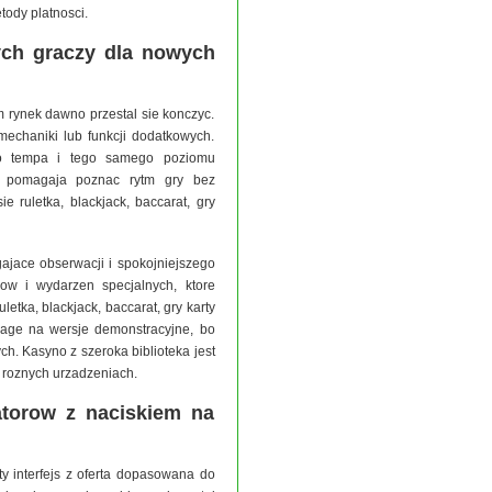
tody platnosci.
ych graczy dla nowych
m rynek dawno przestal sie konczyc.
mechaniki lub funkcji dodatkowych.
o tempa i tego samego poziomu
o pomagaja poznac rytm gry bez
 ruletka, blackjack, baccarat, gry
gajace obserwacji i spokojniejszego
gow i wydarzen specjalnych, ktore
etka, blackjack, baccarat, gry karty
age na wersje demonstracyjne, bo
. Kasyno z szeroka biblioteka jest
a roznych urzadzeniach.
atorow z naciskiem na
y interfejs z oferta dopasowana do