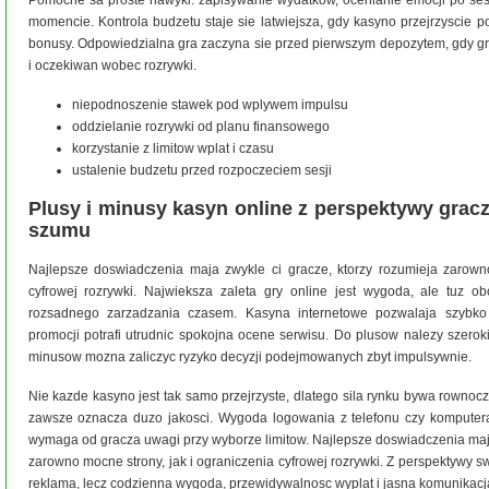
momencie. Kontrola budzetu staje sie latwiejsza, gdy kasyno przejrzyscie po
bonusy. Odpowiedzialna gra zaczyna sie przed pierwszym depozytem, gdy gr
i oczekiwan wobec rozrywki.
niepodnoszenie stawek pod wplywem impulsu
oddzielanie rozrywki od planu finansowego
korzystanie z limitow wplat i czasu
ustalenie budzetu przed rozpoczeciem sesji
Plusy i minusy kasyn online z perspektywy gra
szumu
Najlepsze doswiadczenia maja zwykle ci gracze, ktorzy rozumieja zarowno
cyfrowej rozrywki. Najwieksza zaleta gry online jest wygoda, ale tuz ob
rozsadnego zarzadzania czasem. Kasyna internetowe pozwalaja szybko
promocji potrafi utrudnic spokojna ocene serwisu. Do plusow nalezy szeroki
minusow mozna zaliczyc ryzyko decyzji podejmowanych zbyt impulsywnie.
Nie kazde kasyno jest tak samo przejrzyste, dlatego sila rynku bywa rownocz
zawsze oznacza duzo jakosci. Wygoda logowania z telefonu czy komputer
wymaga od gracza uwagi przy wyborze limitow. Najlepsze doswiadczenia maja
zarowno mocne strony, jak i ograniczenia cyfrowej rozrywki. Z perspektywy s
reklama, lecz codzienna wygoda, przewidywalnosc wyplat i jasna komunikacj