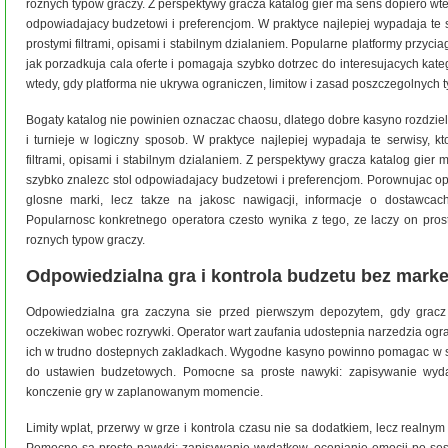
roznych typow graczy. Z perspektywy gracza katalog gier ma sens dopiero wte
odpowiadajacy budzetowi i preferencjom. W praktyce najlepiej wypadaja te se
prostymi filtrami, opisami i stabilnym dzialaniem. Popularne platformy przyciaga
jak porzadkuja cala oferte i pomagaja szybko dotrzec do interesujacych kateg
wtedy, gdy platforma nie ukrywa ograniczen, limitow i zasad poszczegolnych t
Bogaty katalog nie powinien oznaczac chaosu, dlatego dobre kasyno rozdziela
i turnieje w logiczny sposob. W praktyce najlepiej wypadaja te serwisy, kt
filtrami, opisami i stabilnym dzialaniem. Z perspektywy gracza katalog gier
szybko znalezc stol odpowiadajacy budzetowi i preferencjom. Porownujac ope
glosne marki, lecz takze na jakosc nawigacji, informacje o dostawcac
Popularnosc konkretnego operatora czesto wynika z tego, ze laczy on prost
roznych typow graczy.
Odpowiedzialna gra i kontrola budzetu bez mar
Odpowiedzialna gra zaczyna sie przed pierwszym depozytem, gdy gracz 
oczekiwan wobec rozrywki. Operator wart zaufania udostepnia narzedzia ogr
ich w trudno dostepnych zakladkach. Wygodne kasyno powinno pomagac w sa
do ustawien budzetowych. Pomocne sa proste nawyki: zapisywanie wydat
konczenie gry w zaplanowanym momencie.
Limity wplat, przerwy w grze i kontrola czasu nie sa dodatkiem, lecz realn
Pomocne sa proste nawyki: zapisywanie wydatkow, ocenianie emocji po ses