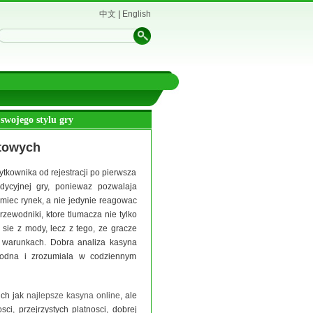
中文
|
English
swojego stylu gry
etowych
uzytkownika od rejestracji po pierwsza
dycyjnej gry, poniewaz pozwalaja
miec rynek, a nie jedynie reagowac
zewodniki, ktore tlumacza nie tylko
 sie z mody, lecz z tego, ze gracze
h warunkach. Dobra analiza kasyna
ygodna i zrozumiala w codziennym
ich jak
najlepsze kasyna online
, ale
i, przejrzystych platnosci, dobrej