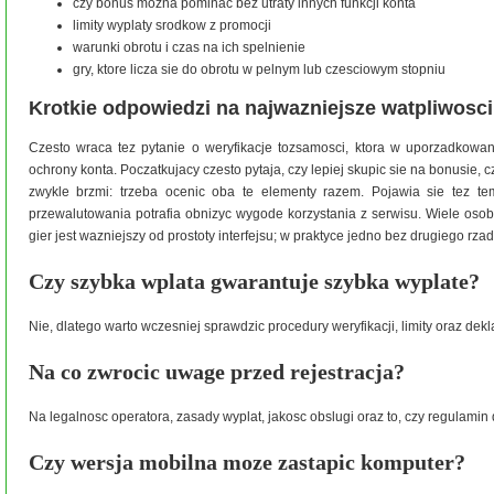
czy bonus mozna pominac bez utraty innych funkcji konta
limity wyplaty srodkow z promocji
warunki obrotu i czas na ich spelnienie
gry, ktore licza sie do obrotu w pelnym lub czesciowym stopniu
Krotkie odpowiedzi na najwazniejsze watpliwosci
Czesto wraca tez pytanie o weryfikacje tozsamosci, ktora w uporzadkowan
ochrony konta. Poczatkujacy czesto pytaja, czy lepiej skupic sie na bonusie, 
zwykle brzmi: trzeba ocenic oba te elementy razem. Pojawia sie tez te
przewalutowania potrafia obnizyc wygode korzystania z serwisu. Wiele osob
gier jest wazniejszy od prostoty interfejsu; w praktyce jedno bez drugiego rzad
Czy szybka wplata gwarantuje szybka wyplate?
Nie, dlatego warto wczesniej sprawdzic procedury weryfikacji, limity oraz dekl
Na co zwrocic uwage przed rejestracja?
Na legalnosc operatora, zasady wyplat, jakosc obslugi oraz to, czy regulamin
Czy wersja mobilna moze zastapic komputer?