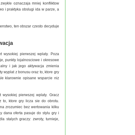
wykle oznaczaja mniej konfliktow
o i praktyka obslugi ida w parze, a
czenstwo, ten obszar czesto decyduje
wacja
 wysokiej pierwszej wplaty. Poza
eje, punkty lojalnosciowe i okresowe
nalny i jak jego aktywacja zmienia
y wyplat z bonusu oraz to, ktore gry
ale klarownie opisane wsparcie niz
 wysokiej pierwszej wplaty. Gracz
to, ktore gry licza sie do obrotu.
zna zrozumiec bez wertowania kilku
 dana oferta pasuje do stylu gry i
 stalych graczy: zwroty, turnieje,