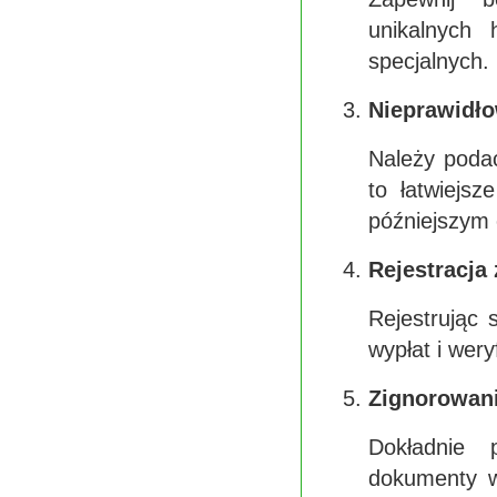
unikalnych 
specjalnych.
Nieprawidło
Należy podać
to łatwiejsz
późniejszym 
Rejestracja
Rejestrując
wypłat i wery
Zignorowani
Dokładnie p
dokumenty w