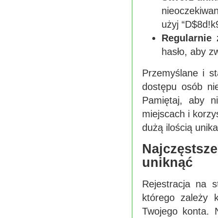
nieoczekiwa
użyj “D$8d!k
Regularnie 
hasło, aby z
Przemyślane i s
dostępu osób ni
Pamiętaj, aby n
miejscach i korz
dużą ilością unik
Najczęstsze
uniknąć
Rejestracja na 
którego zależy 
Twojego konta. N