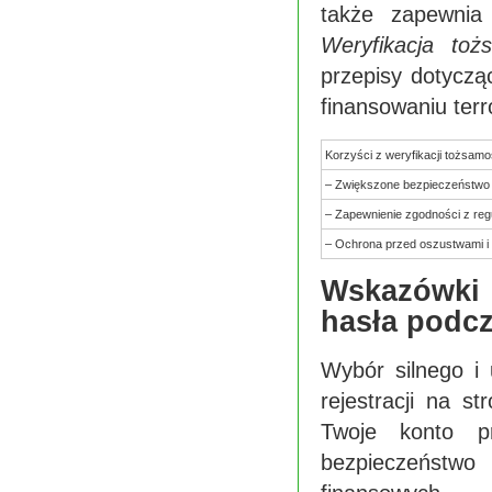
także zapewnia
Weryfikacja toż
przepisy dotyczą
finansowaniu ter
Korzyści z weryfikacji tożsamo
– Zwiększone bezpieczeństwo
– Zapewnienie zgodności z reg
– Ochrona przed oszustwami i
Wskazówki
hasła podcza
Wybór silnego i
rejestracji na s
Twoje konto p
bezpieczeńst