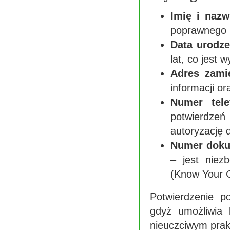
Imię i nazw
poprawnego 
Data urodze
lat, co jest
Adres zami
informacji o
Numer tele
potwierdzeń
autoryzację 
Numer doku
– jest niez
(Know Your 
Potwierdzenie p
gdyż umożliwia k
nieuczciwym pra