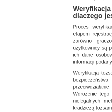
Weryfikac
dlaczego je
Proces weryfik
etapem rejestra
zarówno graczo
użytkownicy są p
ich dane osobow
informacji podany
Weryfikacja toż
bezpieczeństwa
przeciwdziałani
Wdrożenie tego
nielegalnych me
kradzieżą tożsam