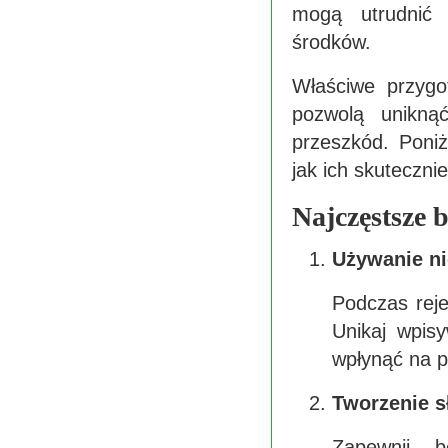
mogą utrudnić 
środków.
Właściwe przygo
pozwolą unikną
przeszkód. Poni
jak ich skutecznie
Najczęstsze b
Używanie ni
Podczas reje
Unikaj wpis
wpłynąć na p
Tworzenie s
Zapewnij b