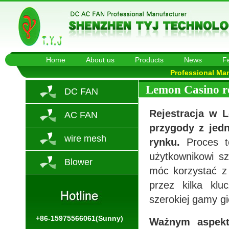
Home
About us
Products
News
F
Professional Ma
Lemon Casino re
DC FAN
Rejestracja w 
AC FAN
przygody z jed
wire mesh
rynku.
Proces t
użytkownikowi s
Blower
móc korzystać z 
przez kilka kl
szerokiej gamy gie
+86-15975566061(Sunny)
Ważnym aspekt