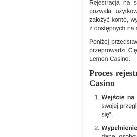
Rejestracja na s
pozwala użytko
założyć konto, w
z dostępnych na s
Poniżej przedsta
przeprowadzi Cię
Lemon Casino.
Proces rejes
Casino
Wejście na
swojej przegl
się”.
Wypełnienie
dane osobow