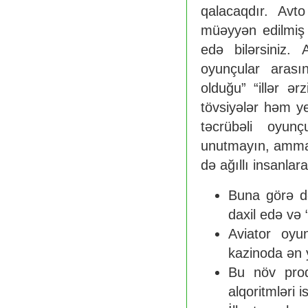
qalacaqdır. Avt
müəyyən edilmiş
edə bilərsiniz.
oyunçular aras
olduğu” “illər ər
tövsiyələr həm y
təcrübəli oyun
unutmayın, amma b
də ağıllı insanlara
Buna görə də
daxil edə və 
Aviator oyu
kazinoda ən y
Bu növ proqr
alqoritmləri i