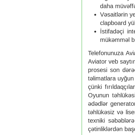
daha müvəffəq
Vəsaitlərin y
clapboard yü
İstifadəçi i
mükəmməl bir 
Telefonunuza Avi
Aviator veb saytı
prosesi son dərə
təlimatlara uyğun
çünki fırıldaqçıl
Oyunun təhlükəsiz
ədədlər generator
təhlükəsiz və lise
texniki səbəblə
çətinliklərdən b