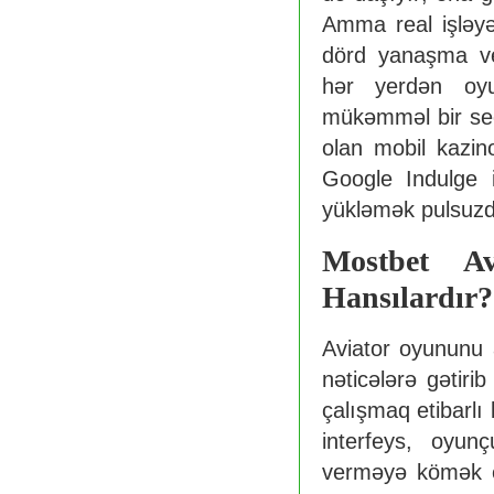
Amma real işləyə
dörd yanaşma ve
hər yerdən oy
mükəmməl bir seç
olan mobil kazino
Google Indulge 
yükləmək pulsuzd
Mostbet Av
Hansılardır?
Aviator oyununu 
nəticələrə gətiri
çalışmaq etibarlı
interfeys, oyun
verməyə kömək e