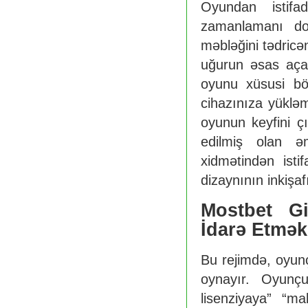
Oyundan istif
zamanlamanı do
məbləğini tədricə
uğurun əsas açar
oyunu xüsusi bö
cihazınıza yükləm
oyunun keyfini ç
edilmiş olan ə
xidmətindən isti
dizaynının inkişaf
Mostbet Gi
İdarə Etmək
Bu rejimdə, oyunç
oynayır. Oyunç
lisenziyaya” “ma