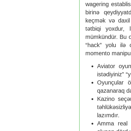
wagering establi
birinə qeydiyya
keçmək və daxil
tətbiqi yoxdur,
mümkündür. Bu o 
“hack” yolu ilə
momento manipul
Aviator oyu
istədiyiniz” “
Oyunçular ö
qazanaraq dah
Kazino seçə
təhlükəsizli
lazımdır.
Amma real iş