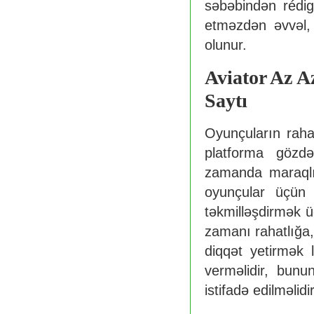
səbəbindən rédig
etməzdən əvvəl, 
olunur.
Aviator Az 
Saytı
Oyunçuların raha
platforma gözd
zamanda maraqlı g
oyunçular üçün
təkmilləşdirmək ü
zamanı rahatlığa,
diqqət yetirmək 
verməlidir, bunu
istifadə edilməlidir