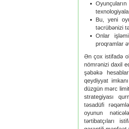
Oyunçuların
texnologiyalar
Bu, yeni oy
təcrübənizi t
Onlar işləm
proqramlar ə
Ən çox istifadə o
nömrənizi daxil e
şəbəkə hesablar
qeydiyyat imkanı
düzgün mərc limit
strategiyası qu
təsadüfi rəqəml
oyunun nəticələ
tərtibatçıları i