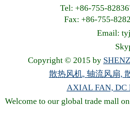
Tel: +86-755-82836
Fax: +86-755-8
Email: t
Skyp
Copyright © 2015 by
SHENZ
散热风机, 轴流风扇, 
AXIAL FAN, DC
Welcome to our global trade mall on