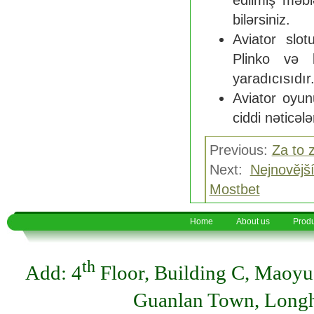
edilmiş məb
bilərsiniz.
Aviator slot
Plinko və 
yaradıcısıdır
Aviator oyun
ciddi nəticələ
Previous:
Za to 
Next:
Nejnovějš
Mostbet
Home
About us
Produ
th
Add: 4
Floor, Building C, Maoyu
Guanlan Town, Longhu