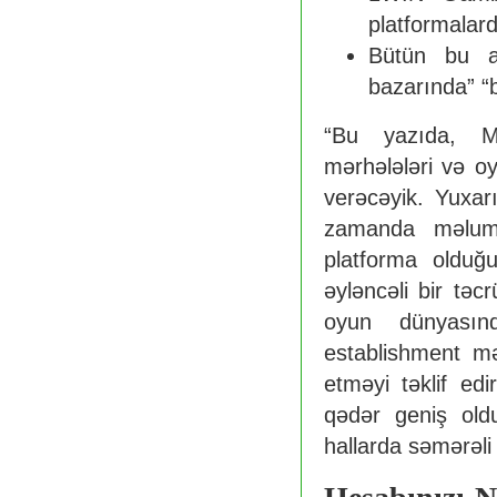
platformalarda
Bütün bu as
bazarında” “
“Bu yazıda, Mo
mərhələləri və o
verəcəyik. Yuxar
zamanda məluma
platforma olduğ
əyləncəli bir tə
oyun dünyasın
establishment mə
etməyi təklif edi
qədər geniş oldu
hallarda səmərəli 