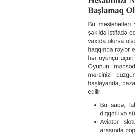
Hesabınızı 
Başlamaq Ol
Bu məsləhətləri 
şəkildə istifadə e
vaxtda olursa ols
haqqında rəylər e
hər oyunçu üçün 
Oyunun məqsədi,
mərcinizi düzg
başlayanda, qazan
edilir.
Bu sadə, la
diqqətli və s
Aviator sl
arasında pop