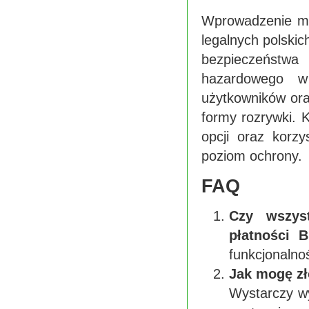
Wprowadzenie mo
legalnych polskic
bezpieczeństwa
hazardowego w
użytkowników ora
formy rozrywki. 
opcji oraz korzy
poziom ochrony.
FAQ
Czy wszyst
płatności 
funkcjonalno
Jak mogę zł
Wystarczy wy