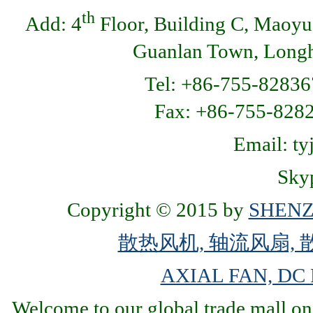
th
Add: 4
Floor, Building C, Maoyu
Guanlan Town, Longhu
Tel: +86-755-82836
Fax: +86-755-8
Email: t
Skyp
Copyright © 2015 by
SHENZ
散热风机, 轴流风扇, 
AXIAL FAN, DC
Welcome to our global trade mall on