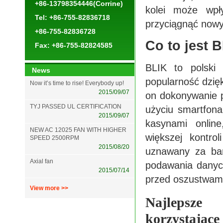
+86-13798354446(Corrine)
kolei może wpł
Tel: +86-755-82836718
przyciągnąć nowy
+86-755-82836728
Co to jest B
Fax: +86-755-82824585
BLIK to polski 
News
popularność dzię
Now it’s time to rise! Everybody up!
2015/09/07
on dokonywanie p
TYJ PASSED UL CERTIFICATION
użyciu smartfona.
2015/09/07
kasynami online
NEW AC 12025 FAN WITH HIGHER
większej kontro
SPEED 2500RPM
2015/08/20
uznawany za bar
Axial fan
podawania danyc
2015/07/14
przed oszustwami
View more >>
Najlepsze
korzystające