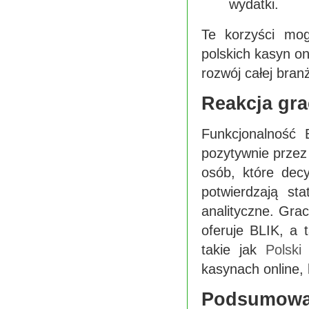
wydatki.
Te korzyści mo
polskich kasyn on
rozwój całej bran
Reakcja gra
Funkcjonalność 
pozytywnie przez
osób, które decy
potwierdzają st
analityczne. Gra
oferuje BLIK, a
takie jak
Polski
kasynach online, 
Podsumowa