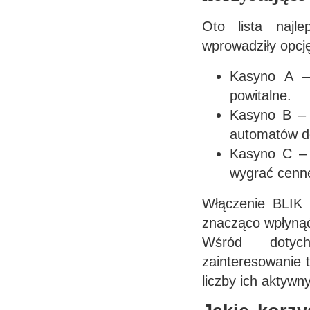
Oto lista najle
wprowadziły opcj
Kasyno A – 
powitalne.
Kasyno B – 
automatów do
Kasyno C – 
wygrać cenn
Włączenie BLIK 
znacząco wpłynąć
Wśród dotych
zainteresowanie 
liczby ich aktywn